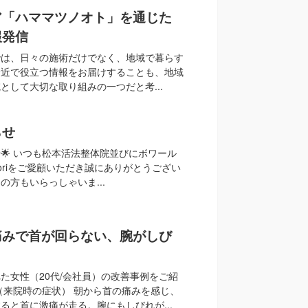
ア「ハママツノオト」を通じた
報発信
では、日々の施術だけでなく、地域で暮らす
身近で役立つ情報をお届けすることも、地域
として大切な取り組みの一つだと考...
らせ
せ🌟 いつも松本活法整体院並びにボワール
coriをご愛顧いただき誠にありがとうござい
の方もいらっしゃいま...
痛みで首が回らない、腕がしび
た女性（20代/会社員）の改善事例をご紹
（来院時の症状） 朝から首の痛みを感じ、
ると首に激痛が走る。腕にもしびれが...