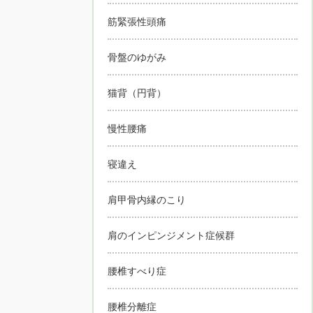
筋緊張性頭痛
骨盤のゆがみ
猫背（円背）
慢性腰痛
寝違え
肩甲骨内縁のこり
肩のインピンジメント症候群
腰椎すべり症
腰椎分離症