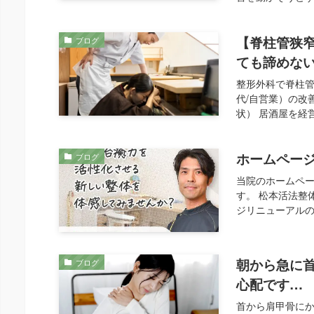
【脊柱管狭
ブログ
ても諦めな
整形外科で脊柱管
代/自営業）の改
状） 居酒屋を経
ホームペー
ブログ
当院のホームペ
す。 松本活法整
ジリニューアルの
朝から急に
ブログ
心配です…
首から肩甲骨に