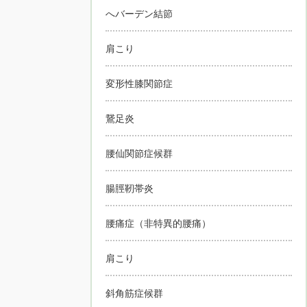
へバーデン結節
肩こり
変形性膝関節症
鵞足炎
腰仙関節症候群
腸脛靭帯炎
腰痛症（非特異的腰痛）
肩こり
斜角筋症候群