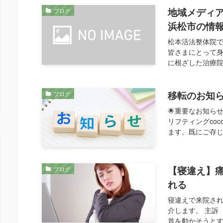
地域メディ
ブログ
浜松市の情
松本活法整体院
皆さまにとって
に根ざした治療院
移転のお知
ブログ
🌟重要なお知ら
リフティングco
ます。既にご存じ
【寝違え】
ブログ
れる
寝違えで来院され
介します。 主訴
首を動かそうとす