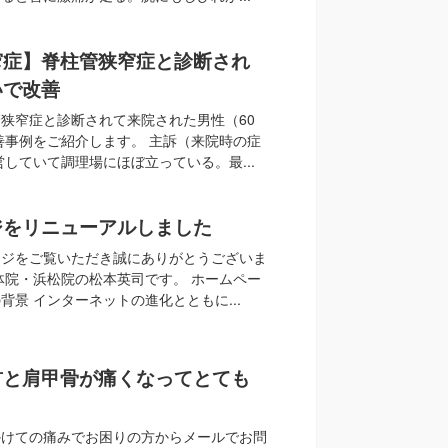
窄症】脊柱管狭窄症と診断され
いで改善
狭窄症と診断されて来院された男性（60
善事例をご紹介します。 主訴（来院時の症
営していて調理場にほぼ立っている。最...
ジをリニューアルしました
ージをご覧いただき誠にありがとうございま
体院・浜松院の松本英司です。 ホームペー
背景 インターネットの進化とともに...
首と肩甲骨が痛くなってとても
かけての痛みでお困りの方からメールでお問