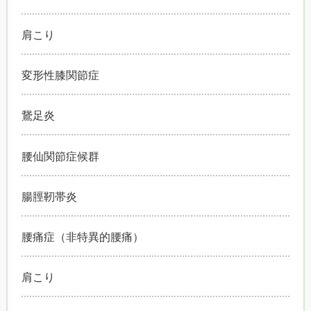
肩こり
変形性膝関節症
鵞足炎
腰仙関節症候群
腸脛靭帯炎
腰痛症（非特異的腰痛）
肩こり