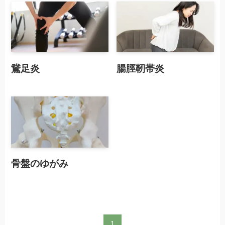
鵞足炎
腸脛靭帯炎
骨盤のゆがみ
1