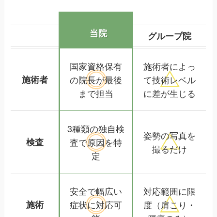
当院
グループ院
国家資格保有
施術者によっ
施術者
の院長が
最後
て
技術レベル
まで担当
に差が生じる
3種類の独自検
姿勢の写真を
検査
査で
原因を特
撮るだけ
定
安全で
幅広い
対応範囲に限
施術
症状に対応可
度
（肩こり・