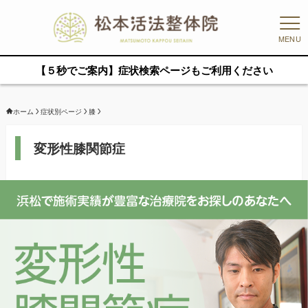
MENU
【５秒でご案内】症状検索ページもご利用ください
ホーム
症状別ページ
膝
変形性膝関節症