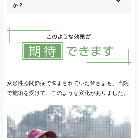
全身を診る総合的なアプローチが必要です。
か？
当院では全身のバランスを考慮した施術を行い、
スポーツ外傷や職業性の負荷により30代や40代で
両膝の負担を均等に軽減していきます。
も発症することがあります。早期であれば回復の
可能性も高く、諦めずに治療を受けることが大切
です。
若い方の場合は外傷後の二次性変形性膝関節症の
可能性もあるため、適切な診断と治療が重要で
す。
変形性膝関節症で悩まされていた皆さまも、当院
で施術を受けて、このような変化がありました。