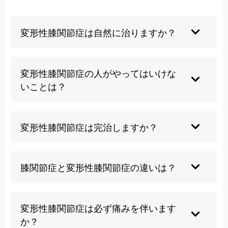
変形性膝関節症は自然に治りますか？
一度すり減った軟骨は自然に再生することはあり
ませんが、適切な治療により痛みの軽減や進行の
変形性膝関節症の人がやってはいけな
抑制は十分可能です。
いことは？
早期の対応が重要になります。軟骨の完全な復元
膝に過度な負担をかける動作は避けるべきです。
は困難ですが、痛みを大幅に軽減し日常生活に支
具体的には長時間の正座、激しいジャンプ運動、
変形性膝関節症は完治しますか？
障のない状態まで改善することは可能です。
急激な体重増加などが挙げられます。
軟骨の完全な復元は困難ですが、痛みを大幅に軽
適度に動くことと休息のバランスが大切です。膝
減し日常生活に支障のない状態まで改善すること
膝関節症と変形性膝関節症の違いは？
に負担の少ない水中ウォーキングや軽いストレッ
は可能です。当院の治療実績でも多くの方が改善
チから始めることをお勧めします。
されています。
膝関節症は膝の痛み全般を指し、変形性膝関節症
は軟骨の摩耗による特定の病態を指します。変形
変形性膝関節症は必ず痛みを伴います
適切な治療と生活習慣の改善により進行を大幅に
性は膝関節症の中でも最も一般的な疾患です。
か？
遅らせることも可能です。