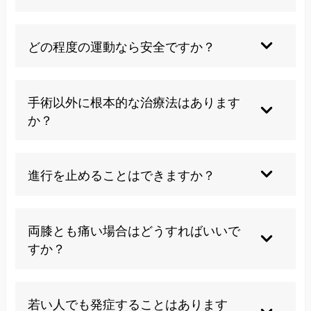
変形性膝関節症は軟骨の変性や摩耗が主な特徴
初期段階では痛みを感じない場合もありますが、
で、進行性の疾患とされています。
進行に伴い痛みが現れることが多いです。痛みの
どの程度の運動なら安全ですか？
強さと変形の程度は必ずしも一致しません。
膝に負担の少ない水中ウォーキングや軽いストレ
症状には個人差があり、軽度の変形でも強い痛み
ッチから始め、痛みの様子を見ながら徐々に強度
手術以外に根本的な治療法はあります
を感じる方もいれば、進行した変形でも痛みが少
を上げることが大切です。個人差があるため専門
か？
ない方もいます。
家の指導が推奨されます。
当院では手技療法により膝周辺の筋肉バランスを
当院では一人ひとりの状態に合わせた運動指導も
整え、関節の可動性を改善する根本治療を行って
進行を止めることはできますか？
行っております。詳しくはご相談ください。
います。多くの方が手術を回避できています。
適切な治療と生活習慣の改善により進行を大幅に
膝関節周囲の筋バランスを整え、関節の可動性を
遅らせることは可能です。早期発見・早期治療が
両膝とも痛い場合はどうすればいいで
回復させることで根本的な改善を目指します。
進行抑制の鍵となります。
すか？
膝への負担を軽減し、筋力を維持することで症状
両膝の症状がある場合は体全体のバランス調整が
の進行を抑制できます。
重要です。片方をかばうことで負担が偏るため、
若い人でも発症することはあります