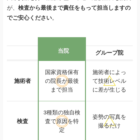
が、
検査から最後まで責任をもって担当しますの
でご安心ください
。
当院
グループ院
国家資格保有
施術者によっ
施術者
の院長が
最後
て
技術レベル
まで担当
に差が生じる
3種類の独自検
姿勢の写真を
検査
査で
原因を特
撮るだけ
定