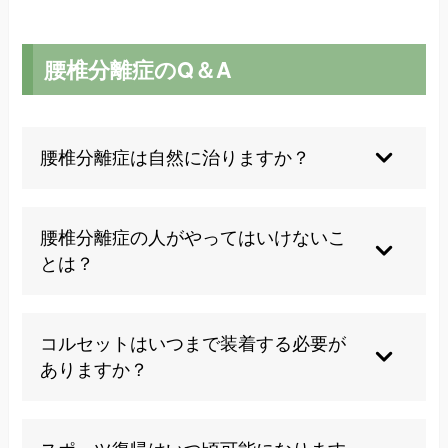
腰椎分離症のQ＆A
腰椎分離症は自然に治りますか？
成長期の初期段階であれば、適切な安静とコルセ
ット固定により骨癒合が期待できます。
腰椎分離症の人がやってはいけないこ
とは？
しかし、完全に分離してしまった場合は自然治癒
は困難で、症状管理が中心となります。当院では
腰を反らすストレッチ、重い物の持ち上げ、激し
分離の状態に関わらず、痛みの軽減と機能改善を
いスポーツは避けるべきです。また、長時間同じ
コルセットはいつまで装着する必要が
目指した施術を行っています。
姿勢を続けることや痛みを我慢し続けることも症
ありますか？
状悪化の原因となります。
一般的に初期の3か月は1日中装着し、次の3か月
日常生活での正しい動作指導も当院で行っていま
でも運動時は装着が推奨されます。痛みがなくな