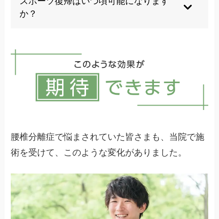
スポーツ復帰はいつ頃可能になります
す。
っても骨癒合が完了していない場合があるため、
か？
医師の指示に従うことが重要です。
個人差がありますが、最低3か月は原因となった
当院では装具に頼らない身体作りもサポートして
スポーツを休む必要があります。段階的に運動療
います。
法を行い、痛みの状況を見ながら徐々に競技レベ
ルを上げていきます。
当院では安全なスポーツ復帰のためのプログラム
を提供しています。
腰椎分離症で悩まされていた皆さまも、当院で施
術を受けて、このような変化がありました。